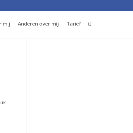
 mij
Anderen over mij
Tarief
tuk