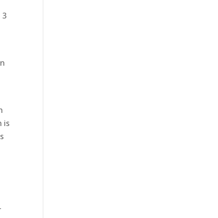
 3
en
n
 is
is
r