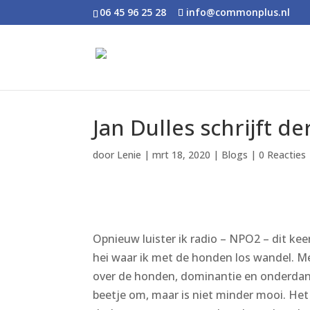
06 45 96 25 28
info@commonplus.nl
Jan Dulles schrijft d
door
Lenie
|
mrt 18, 2020
|
Blogs
|
0 Reacties
Opnieuw luister ik radio – NPO2 – dit kee
hei waar ik met de honden los wandel. M
over de honden, dominantie en onderdan
beetje om, maar is niet minder mooi. Het