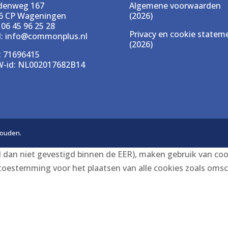
denweg 167
Algemene voorwaarden
6 CP Wageningen
(2026)
 06 45 96 25 28
Privacy en cookie statem
l:
info@commonplus.nl
(2026)
: 71696415
-id: NL002017682B14
houden.
 niet gevestigd binnen de EER), maken gebruik van cooki
e toestemming voor het plaatsen van alle cookies zoals oms
Niet akkoord