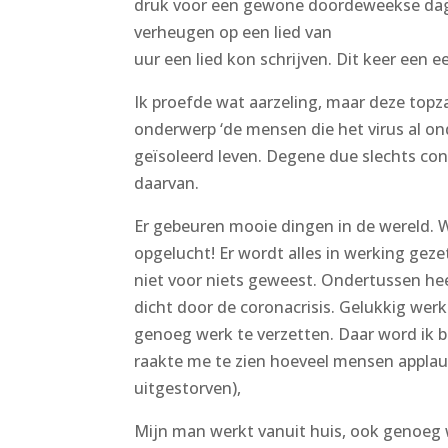
druk voor een gewone doordeweekse dag. 
verheugen op een lied van
Jan Dulles, de 3
uur een lied kon schrijven. Dit keer een
Ik proefde wat aarzeling, maar deze topz
onderwerp ‘de mensen die het virus al o
geïsoleerd leven. Degene due slechts conta
daarvan.
Er gebeuren mooie dingen in de wereld. W
opgelucht! Er wordt alles in werking gez
niet voor niets geweest. Ondertussen hee
dicht door de coronacrisis. Gelukkig werkt
genoeg werk te verzetten. Daar word ik b
raakte me te zien hoeveel mensen applau
uitgestorven),
de beelden zijn hartverw
Mijn man werkt vanuit huis, ook genoeg 