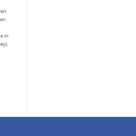
ven
ren
e in
ey).