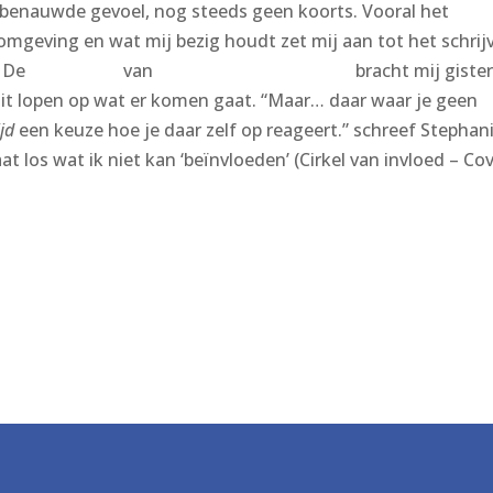
n benauwde gevoel, nog steeds geen koorts. Vooral het
 omgeving en wat mij bezig houdt zet mij aan tot het schrij
. De
Piekerpost
van
Stephanie van Workum
bracht mij giste
uit lopen op wat er komen gaat. “Maar… daar waar je geen
ijd
een keuze hoe je daar zelf op reageert.” schreef Stephani
at los wat ik niet kan ‘beïnvloeden’ (Cirkel van invloed – Cov