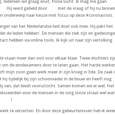
Iedereen wil graag eruit, frisse lucht. Ik mag me gaan
J’s.
Hij werd gebeld door
Bart
met de vraag of hij nu binnen
 een onderwerp naar keuze met focus op deze #coronacrisis.
anger van het Nederlandse lied doet ook mee. Hij pakt het
nder de leden hebben’. De mensen die ziek zijn en gedwong
ct hebben via online tools. Ik kijk uit naar zijn vertolking
e staan meer dan ooit voor elkaar klaar. Twee dochters zij
et om de eindexamens door te laten gaan. Het harde werken
ft mijn zoon geen werk meer in zijn kroeg in Ede. De zaak 
 hij tijdelijk bij zijn schoonvader in de bouw en heeft nog
lij van, dat biedt vooruitzicht. Samen komen we er wel. Het
disseerden voor de mensen in de zorg (onze straat wel wat
armend
!
werk te verzetten. En door deze gebeurtenissen heb ik wee